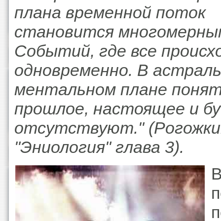
плана временной поток
становится многомерны
Событий, где все проис
одновременно. В астраль
ментальном плане поня
прошлое, настоящее и б
отсутствуют." (Рогожки
"Эниология" глава 3).
В
п
п