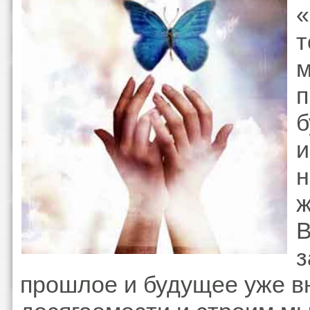
«
т
п
б
и
н
ж
В
з
прошлое и будущее уже в