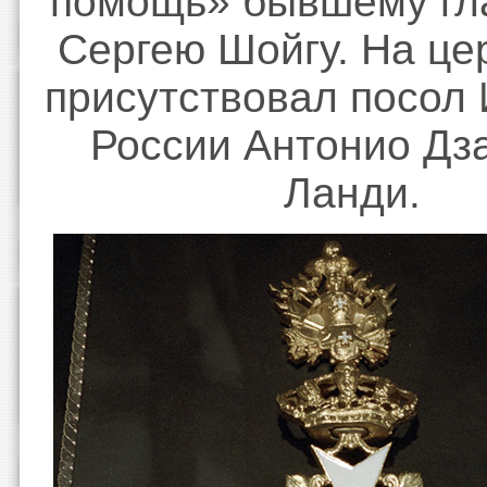
помощь» бывшему гл
Сергею Шойгу. На ц
присутствовал посол 
России Антонио Дз
Ланди.