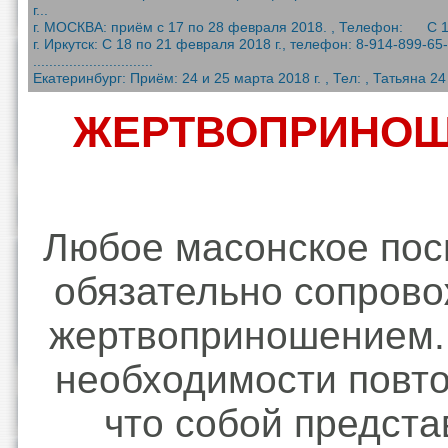
г...
г. МОСКВА: приём с 17 по 28 февраля 2018. , Телефон: С 17
г. Иркутск: С 18 по 21 февраля 2018 г., телефон: 8-914-899-65
..............................
Екатеринбург: Приём: 24 и 25 марта 2018 г. , Тел: , Татьяна 24 
ЖЕРТВОПРИНО
Любое масонское по
обязательно сопров
жертвоприношением.
необходимости повто
что собой предста